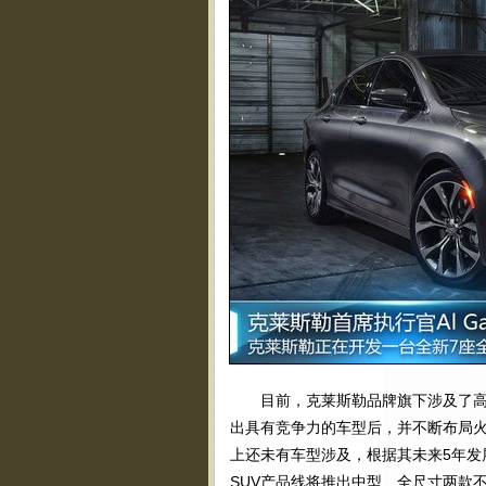
目前，克莱斯勒品牌旗下涉及了高
出具有竞争力的车型后，并不断布局火
上还未有车型涉及，根据其未来5年发
SUV产品线将推出中型、全尺寸两款