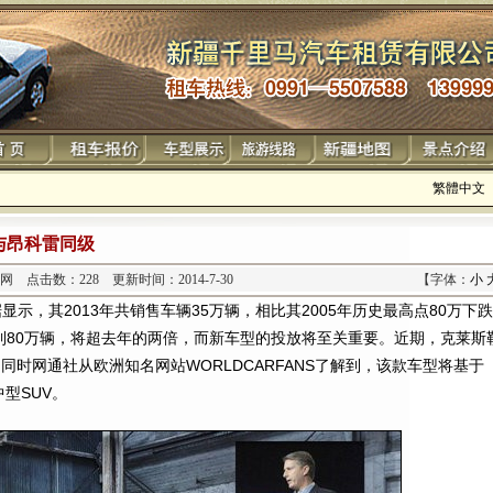
繁體中文
与昂科雷同级
网 点击数：
228 更新时间：2014-7-30
【字体：
小
示，其2013年共销售车辆35万辆，相比其2005年历史最高点80万下
达到80万辆，将超去年的两倍，而新车型的投放将至关重要。近期，克莱斯
露，。同时网通社从欧洲知名网站WORLDCARFANS了解到，该款车型将基于
型SUV。