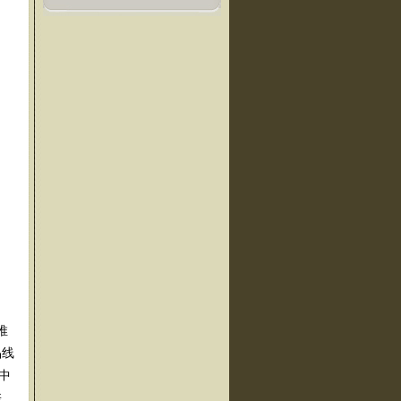
推
品线
中
差