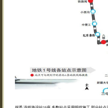
据悉,该线路设站16座,多数站点采用明挖施工,部分站