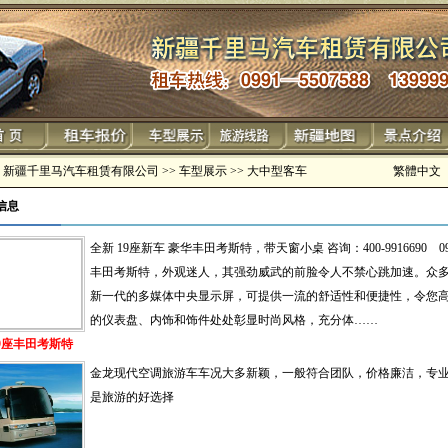
 新疆千里马汽车租赁有限公司
>>
车型展示
>>
大中型客车
繁體中文
信息
全新 19座新车 豪华丰田考斯特，带天窗小桌 咨询：400-9916690 0991
丰田考斯特，外观迷人，其强劲威武的前脸令人不禁心跳加速。众
新一代的多媒体中央显示屏，可提供一流的舒适性和便捷性，令您
的仪表盘、内饰和饰件处处彰显时尚风格，充分体……
19座丰田考斯特
金龙现代空调旅游车车况大多新颖，一般符合团队，价格廉洁，专
是旅游的好选择