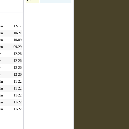
in
12-17
in
10-21
in
10-09
in
09-29
r
12-26
r
12-26
r
12-26
r
12-26
in
11-22
in
11-22
in
11-22
in
11-22
in
11-22