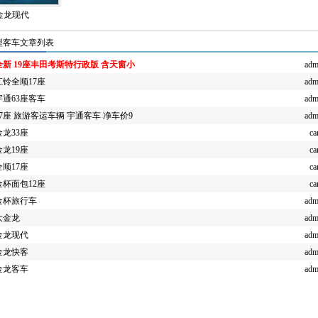
金龙现代
型客车文章列表
全新 19座丰田考斯特行政版 含天窗小
adm
江铃全顺17座
adm
宇通63座客车
adm
37座 旅游客运车辆 宇通客车 净车价9
adm
金龙33座
ca
金龙19座
ca
全顺17座
ca
金杯面包12座
ca
金杯旅行车
adm
大金龙
adm
金龙现代
adm
金龙快客
adm
金龙客车
adm